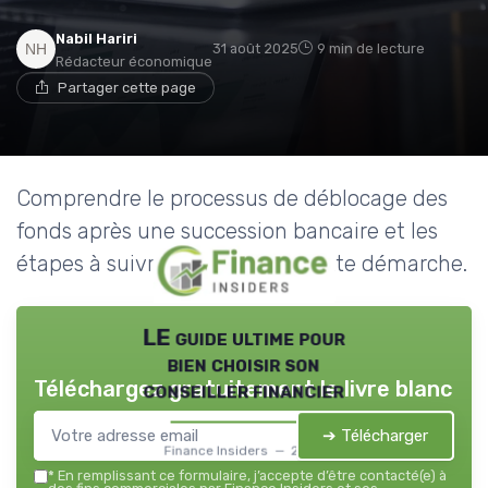
Nabil Hariri
31 août 2025
9 min de lecture
Rédacteur économique
Partager cette page
Comprendre le processus de déblocage des
fonds après une succession bancaire et les
étapes à suivre pour faciliter cette démarche.
LE guide ultime pour
bien choisir son
Téléchargez gratuitement le livre blanc
conseiller financier
➔ Télécharger
Finance Insiders — 2026
*
En remplissant ce formulaire, j’accepte d’être contacté(e) à