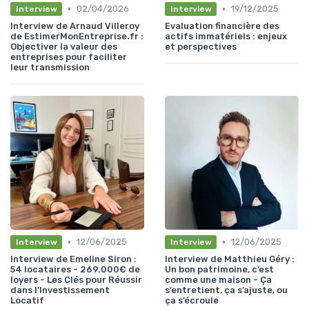
•
•
02/04/2026
19/12/2025
Interview
Interview
Interview de Arnaud Villeroy
Evaluation financière des
de EstimerMonEntreprise.fr :
actifs immatériels : enjeux
Objectiver la valeur des
et perspectives
entreprises pour faciliter
leur transmission
•
•
12/06/2025
12/06/2025
Interview
Interview
Interview de Emeline Siron :
Interview de Matthieu Géry :
54 locataires - 269.000€ de
Un bon patrimoine, c’est
loyers - Les Clés pour Réussir
comme une maison - Ça
dans l'Investissement
s’entretient, ça s’ajuste, ou
Locatif
ça s’écroule