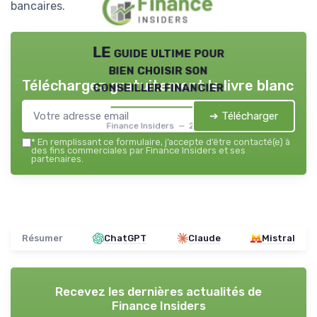
bancaires.
LE guide ultime pour
bien choisir son
Téléchargez gratuitement le livre blanc
conseiller financier
➔ Télécharger
Finance Insiders — 2026
*
En remplissant ce formulaire, j’accepte d’être contacté(e) à
des fins commerciales par Finance Insiders et ses
partenaires.
Résumer
ChatGPT
Claude
Mistral
Recevez les dernières actualités de
Finance Insiders