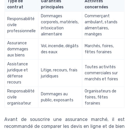
Type de
Garanties
Activités
contrat
principales
concernées
Dommages
Commerçant
Responsabilité
corporels, matériels,
ambulant, stands
civile
intoxication
alimentaires,
professionnelle
alimentaire
manèges
Assurance
Vol, incendie, dégâts
Marchés, foires,
dommages
des eaux
fêtes foraines
aux biens
Assistance
Toutes activités
juridique et
Litige, recours, frais
commerciales sur
défense
juridiques
marchés et foires
recours
Responsabilité
Organisateurs de
Dommages au
civile
foires, fêtes
public, exposants
organisateur
foraines
Avant de souscrire une assurance marché, il est
recommandé de comparer les devis en ligne et de bien