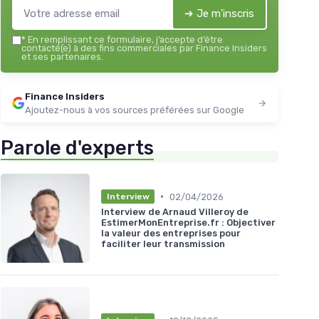
➔ Je m'inscris
*
En remplissant ce formulaire, j’accepte d’être
contacté(e) à des fins commerciales par Finance Insiders
et ses partenaires.
Finance Insiders
Ajoutez-nous à vos sources préférées sur Google
Parole d'experts
•
02/04/2026
Interview
Interview de Arnaud Villeroy de
EstimerMonEntreprise.fr : Objectiver
la valeur des entreprises pour
faciliter leur transmission