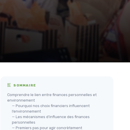
SOMMAIRE
Comprendre le lien entre finances personnelles et
environnement
— Pourquoi nos choix financiers influencent
l’environnement
— Les mécanismes d’influence des finances
personnelles
— Premiers pas pour agir concrètement