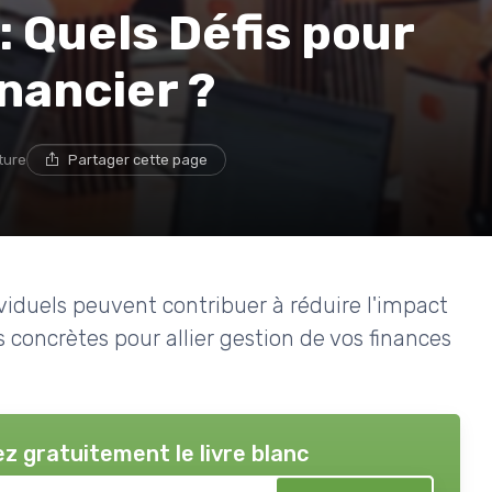
 Quels Défis pour
nancier ?
ture
Partager cette page
viduels peuvent contribuer à réduire l'impact
concrètes pour allier gestion de vos finances
z gratuitement le livre blanc