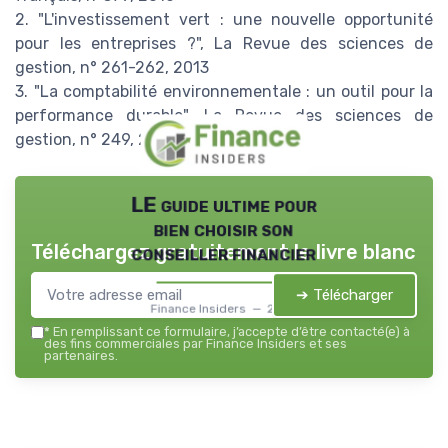
2. "L'investissement vert : une nouvelle opportunité
pour les entreprises ?", La Revue des sciences de
gestion, n° 261-262, 2013
3. "La comptabilité environnementale : un outil pour la
performance durable", La Revue des sciences de
gestion, n° 249, 2010
LE guide ultime pour
bien choisir son
Téléchargez gratuitement le livre blanc
conseiller financier
➔ Télécharger
Finance Insiders — 2026
*
En remplissant ce formulaire, j’accepte d’être contacté(e) à
des fins commerciales par Finance Insiders et ses
partenaires.