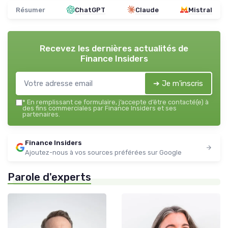
Résumer
ChatGPT
Claude
Mistral
Recevez les dernières actualités de
Finance Insiders
➔ Je m'inscris
*
En remplissant ce formulaire, j’accepte d’être contacté(e) à
des fins commerciales par Finance Insiders et ses
partenaires.
Finance Insiders
Ajoutez-nous à vos sources préférées sur Google
Parole d'experts