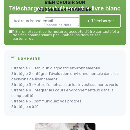
bien choisir son
Téléchargez gratuitement le livre blanc
conseiller financier
➔ Télécharger
Finance Insiders — 2026
*
En remplissant ce formulaire, j’accepte d’être contacté(e) à
des fins commerciales par Finance Insiders et ses
partenaires.
SOMMAIRE
Stratégie 1 : Établir un diagnostic environnemental
Stratégie 2 : Intégrer l'évaluation environnementale dans les
décisions de financement
Stratégie 3 : Mettre l'emphase sur les investissements verts
Stratégie 4 : Intégrer les coûts environnementaux dans la
comptabilité
Stratégie 5 : Communiquez vos progrès
Stratégie 6 à 10