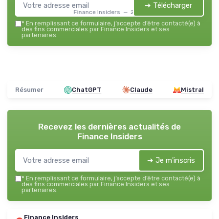
➔ Télécharger
Finance Insiders — 2026
*
En remplissant ce formulaire, j’accepte d’être contacté(e) à
des fins commerciales par Finance Insiders et ses
partenaires.
Résumer
ChatGPT
Claude
Mistral
Recevez les dernières actualités de
Finance Insiders
➔ Je m'inscris
*
En remplissant ce formulaire, j’accepte d’être contacté(e) à
des fins commerciales par Finance Insiders et ses
partenaires.
Finance Insiders