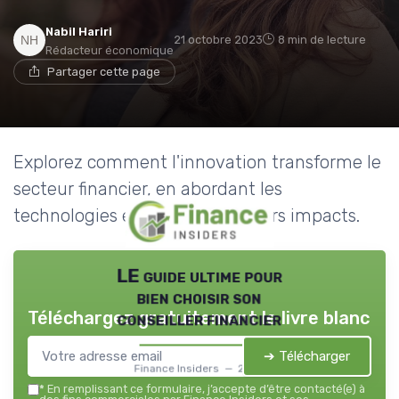
Nabil Hariri
21 octobre 2023
8 min de lecture
Rédacteur économique
Partager cette page
Explorez comment l'innovation transforme le
secteur financier, en abordant les
technologies émergentes et leurs impacts.
LE guide ultime pour
bien choisir son
Téléchargez gratuitement le livre blanc
conseiller financier
➔ Télécharger
Finance Insiders — 2026
*
En remplissant ce formulaire, j’accepte d’être contacté(e) à