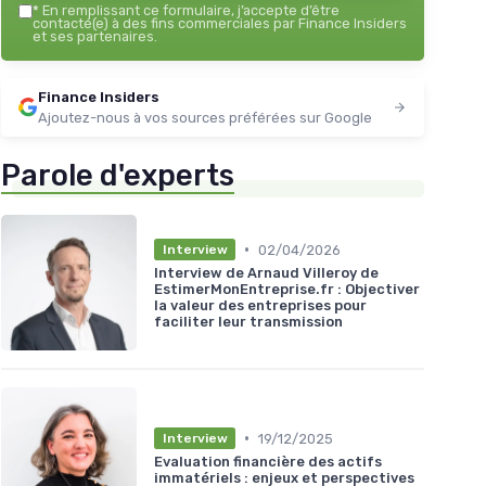
*
En remplissant ce formulaire, j’accepte d’être
contacté(e) à des fins commerciales par Finance Insiders
et ses partenaires.
Finance Insiders
Ajoutez-nous à vos sources préférées sur Google
Parole d'experts
•
02/04/2026
Interview
Interview de Arnaud Villeroy de
EstimerMonEntreprise.fr : Objectiver
la valeur des entreprises pour
faciliter leur transmission
•
19/12/2025
Interview
Evaluation financière des actifs
immatériels : enjeux et perspectives