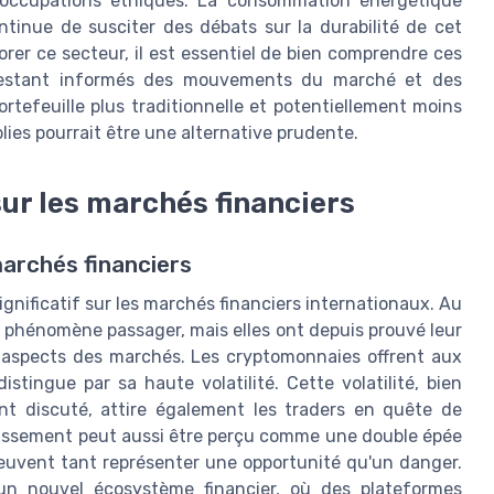
réoccupations éthiques. La consommation énergétique
ntinue de susciter des débats sur la durabilité de cet
rer ce secteur, il est essentiel de bien comprendre ces
n restant informés des mouvements du marché et des
ortefeuille plus traditionnelle et potentiellement moins
lies pourrait être une alternative prudente.
ur les marchés financiers
archés financiers
gnificatif sur les marchés financiers internationaux. Au
 phénomène passager, mais elles ont depuis prouvé leur
 aspects des marchés. Les cryptomonnaies offrent aux
istingue par sa haute volatilité. Cette volatilité, bien
t discuté, attire également les traders en quête de
stissement peut aussi être perçu comme une double épée
 peuvent tant représenter une opportunité qu'un danger.
un nouvel écosystème financier, où des plateformes