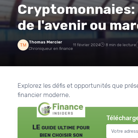
Cryptomonnaies: 
de l'avenir ou ma
Thomas Mercier
11 février 2024
8 min de lecture
Chroniqueur en finance
Explorez les défis et opportunités que pré
financier moderne.
Télécharge
LE guide ultime pour
bien choisir son