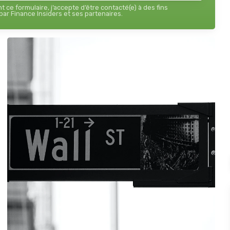
 ce formulaire, j’accepte d’être contacté(e) à des fins
ar Finance Insiders et ses partenaires.