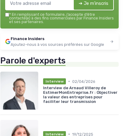
➔ Je m'inscris
*
En remplissant ce formulaire, j’accepte d’être
contacté(e) à des fins commerciales par Finance Insiders
et ses partenaires.
Finance Insiders
Ajoutez-nous à vos sources préférées sur Google
Parole d'experts
•
02/04/2026
Interview
Interview de Arnaud Villeroy de
EstimerMonEntreprise.fr : Objectiver
la valeur des entreprises pour
faciliter leur transmission
•
19/12/2025
Interview