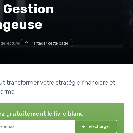
 Gestion
ageuse
 de lecture
Partager cette page
 transformer votre stratégie financière et
terme.
z gratuitement le livre blanc
➔ Télécharger