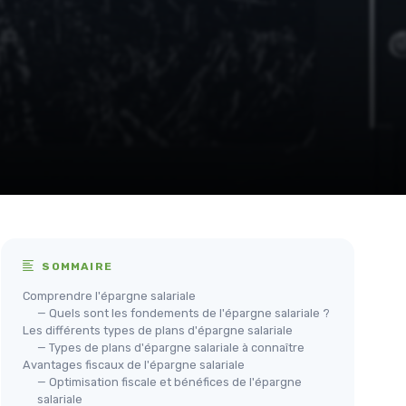
SOMMAIRE
Comprendre l'épargne salariale
— Quels sont les fondements de l'épargne salariale ?
Les différents types de plans d'épargne salariale
— Types de plans d'épargne salariale à connaître
Avantages fiscaux de l'épargne salariale
— Optimisation fiscale et bénéfices de l'épargne
salariale