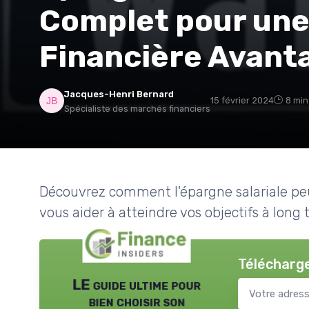
Complet pour une
Financière Avant
Jacques-Henri Bernard
15 février 2024
8 min
Spécialiste des marchés financiers
Découvrez comment l'épargne salariale peut
vous aider à atteindre vos objectifs à long 
Télécharge
LE guide ultime pour
bien choisir son