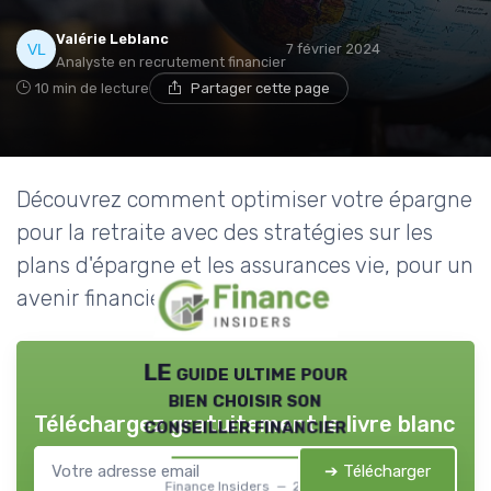
Valérie Leblanc
7 février 2024
Analyste en recrutement financier
10 min de lecture
Partager cette page
Découvrez comment optimiser votre épargne
pour la retraite avec des stratégies sur les
plans d'épargne et les assurances vie, pour un
avenir financier sécurisé.
LE guide ultime pour
bien choisir son
Téléchargez gratuitement le livre blanc
conseiller financier
➔ Télécharger
Finance Insiders — 2026