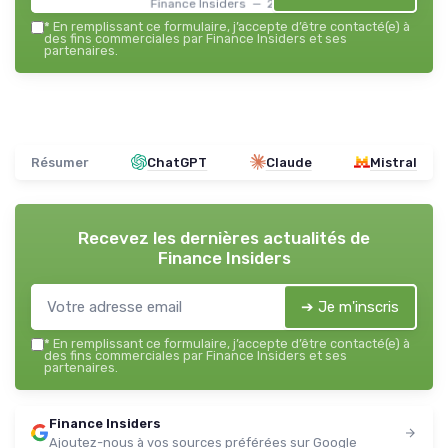
Finance Insiders — 2026
*
En remplissant ce formulaire, j’accepte d’être contacté(e) à
des fins commerciales par Finance Insiders et ses
partenaires.
Résumer
ChatGPT
Claude
Mistral
Recevez les dernières actualités de
Finance Insiders
➔ Je m'inscris
*
En remplissant ce formulaire, j’accepte d’être contacté(e) à
des fins commerciales par Finance Insiders et ses
partenaires.
Finance Insiders
Ajoutez-nous à vos sources préférées sur Google