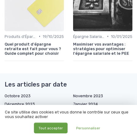
•
•
Produits d'Épargne Retraite
19/10/2025
Épargne Salariale et PEE
10/01/2025
Quel produit d'épargne
Maximiser vos avantages :
retraite est fait pour vous ?
stratégies pour optimiser
Guide complet pour choisir
l'épargne salariale et le PEE
Les articles par date
Octobre 2023
Novembre 2023
Décembre 2023
Janvier 2024
Ce site utilise des cookies et vous donne le contrôle sur ceux que
Février 2024
Mars 2024
vous souhaitez activer
Avril 2024
Mai 2024
Tout accepter
Personnaliser
Juin 2024
Juillet 2024