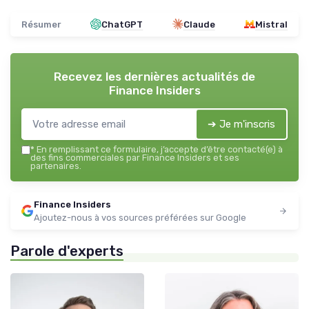
Résumer
ChatGPT
Claude
Mistral
Recevez les dernières actualités de
Finance Insiders
➔ Je m'inscris
*
En remplissant ce formulaire, j’accepte d’être contacté(e) à
des fins commerciales par Finance Insiders et ses
partenaires.
Finance Insiders
Ajoutez-nous à vos sources préférées sur Google
Parole d'experts