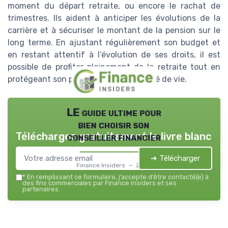
moment du départ retraite, ou encore le rachat de
trimestres. Ils aident à anticiper les évolutions de la
carrière et à sécuriser le montant de la pension sur le
long terme. En ajustant régulièrement son budget et
en restant attentif à l’évolution de ses droits, il est
possible de profiter pleinement de la retraite tout en
protégeant son patrimoine et sa qualité de vie.
LE guide ultime pour
bien choisir son
Téléchargez gratuitement le livre blanc
conseiller financier
➔ Télécharger
Finance Insiders — 2026
*
En remplissant ce formulaire, j’accepte d’être contacté(e) à
des fins commerciales par Finance Insiders et ses
partenaires.