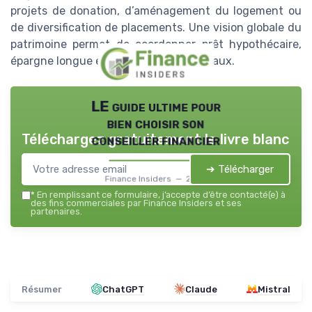
projets de donation, d’aménagement du logement ou
de diversification de placements. Une vision globale du
patrimoine permet de coordonner prêt hypothécaire,
épargne longue et objectifs successoraux.
LE guide ultime pour
bien choisir son
Téléchargez gratuitement le livre blanc
conseiller financier
➔ Télécharger
Finance Insiders — 2026
*
En remplissant ce formulaire, j’accepte d’être contacté(e) à
des fins commerciales par Finance Insiders et ses
partenaires.
Résumer
ChatGPT
Claude
Mistral