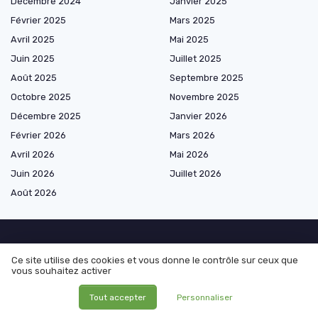
Décembre 2024
Janvier 2025
Février 2025
Mars 2025
Avril 2025
Mai 2025
Juin 2025
Juillet 2025
Août 2025
Septembre 2025
Octobre 2025
Novembre 2025
Décembre 2025
Janvier 2026
Février 2026
Mars 2026
Avril 2026
Mai 2026
Juin 2026
Juillet 2026
Août 2026
Les plus lus
Ce site utilise des cookies et vous donne le contrôle sur ceux que
vous souhaitez activer
Comprendre le plan épargne logement Quadreto
Tout accepter
Personnaliser
Comprendre le virement de débit