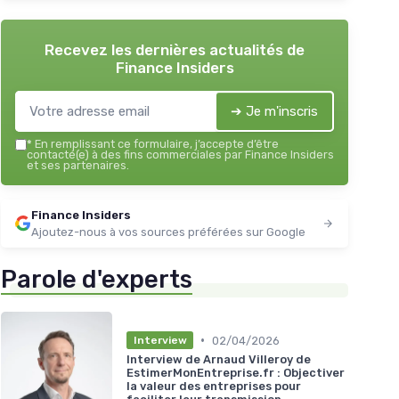
Recevez les dernières actualités de
Finance Insiders
➔ Je m'inscris
*
En remplissant ce formulaire, j’accepte d’être
contacté(e) à des fins commerciales par Finance Insiders
et ses partenaires.
Finance Insiders
Ajoutez-nous à vos sources préférées sur Google
Parole d'experts
•
02/04/2026
Interview
Interview de Arnaud Villeroy de
EstimerMonEntreprise.fr : Objectiver
la valeur des entreprises pour