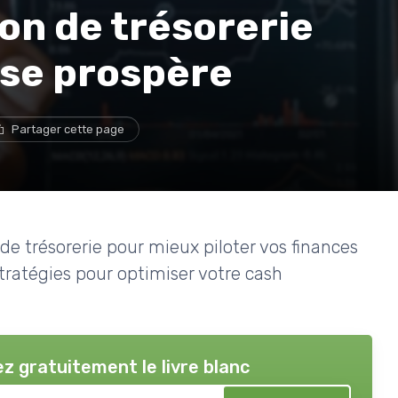
ion de trésorerie
ise prospère
Partager cette page
 de trésorerie pour mieux piloter vos finances
stratégies pour optimiser votre cash
z gratuitement le livre blanc