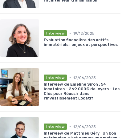
faciliter leur transmission
•
19/12/2025
Interview
Evaluation financière des actifs
immatériels : enjeux et perspectives
•
12/06/2025
Interview
Interview de Emeline Siron : 54
locataires - 269.000€ de loyers - Les
Clés pour Réussir dans
l'Investissement Locatif
•
12/06/2025
Interview
Interview de Matthieu Géry : Un bon
patrimoine, c’est comme une maison -