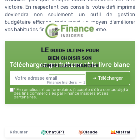
victoire. En respectant ces conseils, votre défi imprimé
deviendra non seulement un outil de gestion
budgétaire efficace, mais aussi un moyen d'améliorer
vos habitudes financières sur le long terme.
LE guide ultime pour
bien choisir son
Téléchargez gratuitement le livre blanc
conseiller financier
➔ Télécharger
Finance Insiders — 2026
*
En remplissant ce formulaire, j’accepte d’être contacté(e) à
des fins commerciales par Finance Insiders et ses
partenaires.
Résumer
ChatGPT
Claude
Mistral