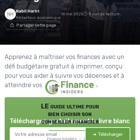
Nabil Hariri
14 mai 2025
9 min de lecture
Rédacteur économique
Partager cette page
Apprenez à maîtriser vos finances avec un
défi budgétaire gratuit à imprimer, conçu
pour vous aider à suivre vos dépenses et à
atteindre vos objectifs financiers.
LE guide ultime pour
bien choisir son
Téléchargez gratuitement le livre blanc
conseiller financier
➔ Télécharger
Finance Insiders — 2026