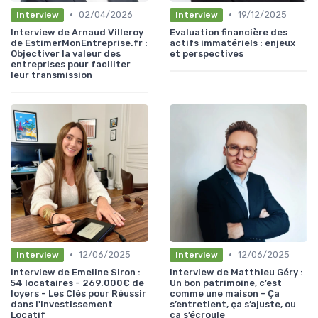
•
•
02/04/2026
19/12/2025
Interview
Interview
Interview de Arnaud Villeroy
Evaluation financière des
de EstimerMonEntreprise.fr :
actifs immatériels : enjeux
Objectiver la valeur des
et perspectives
entreprises pour faciliter
leur transmission
•
•
12/06/2025
12/06/2025
Interview
Interview
Interview de Emeline Siron :
Interview de Matthieu Géry :
54 locataires - 269.000€ de
Un bon patrimoine, c’est
loyers - Les Clés pour Réussir
comme une maison - Ça
dans l'Investissement
s’entretient, ça s’ajuste, ou
Locatif
ça s’écroule