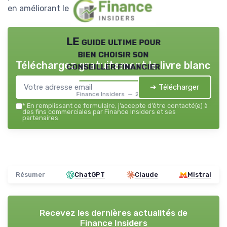
en améliorant le climat social interne.
LE guide ultime pour
bien choisir son
Téléchargez gratuitement le livre blanc
conseiller financier
➔ Télécharger
Finance Insiders — 2026
*
En remplissant ce formulaire, j’accepte d’être contacté(e) à
des fins commerciales par Finance Insiders et ses
partenaires.
Résumer
ChatGPT
Claude
Mistral
Recevez les dernières actualités de
Finance Insiders