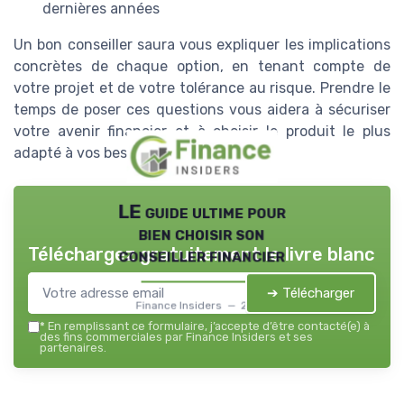
dernières années
Un bon conseiller saura vous expliquer les implications
concrètes de chaque option, en tenant compte de
votre projet et de votre tolérance au risque. Prendre le
temps de poser ces questions vous aidera à sécuriser
votre avenir financier et à choisir le produit le plus
adapté à vos besoins.
LE guide ultime pour
bien choisir son
Téléchargez gratuitement le livre blanc
conseiller financier
➔ Télécharger
Finance Insiders — 2026
*
En remplissant ce formulaire, j’accepte d’être contacté(e) à
des fins commerciales par Finance Insiders et ses
partenaires.