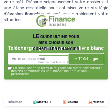
votre prêt. Préparer soigneusement votre dossier est
une étape essentielle pour optimiser votre stratégie
d’
évasion financière
et améliorer durablement votre
situation.
LE guide ultime pour
bien choisir son
Téléchargez gratuitement le livre blanc
conseiller financier
➔ Télécharger
Finance Insiders — 2026
*
En remplissant ce formulaire, j’accepte d’être contacté(e) à
des fins commerciales par Finance Insiders et ses
partenaires.
Résumer
ChatGPT
Claude
Mistral