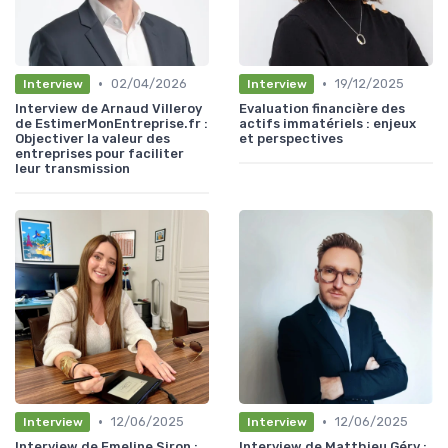
•
•
02/04/2026
19/12/2025
Interview
Interview
Interview de Arnaud Villeroy
Evaluation financière des
de EstimerMonEntreprise.fr :
actifs immatériels : enjeux
Objectiver la valeur des
et perspectives
entreprises pour faciliter
leur transmission
•
•
12/06/2025
12/06/2025
Interview
Interview
Interview de Emeline Siron :
Interview de Matthieu Géry :