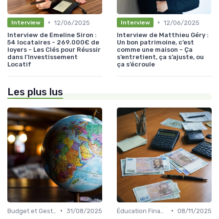
•
•
12/06/2025
12/06/2025
Interview
Interview
Interview de Emeline Siron :
Interview de Matthieu Géry :
54 locataires - 269.000€ de
Un bon patrimoine, c’est
loyers - Les Clés pour Réussir
comme une maison - Ça
dans l'Investissement
s’entretient, ça s’ajuste, ou
Locatif
ça s’écroule
Les plus lus
•
•
Budget et Gestion des Finances Personnelles
31/08/2025
Éducation Financière
08/11/2025