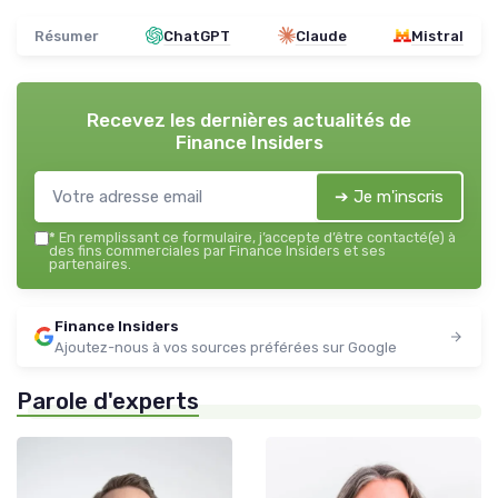
Résumer
ChatGPT
Claude
Mistral
Recevez les dernières actualités de
Finance Insiders
➔ Je m'inscris
*
En remplissant ce formulaire, j’accepte d’être contacté(e) à
des fins commerciales par Finance Insiders et ses
partenaires.
Finance Insiders
Ajoutez-nous à vos sources préférées sur Google
Parole d'experts