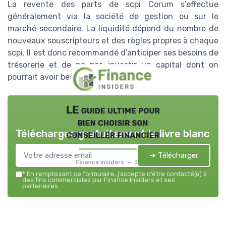
La revente des parts de scpi Corum s’effectue
généralement via la société de gestion ou sur le
marché secondaire. La liquidité dépend du nombre de
nouveaux souscripteurs et des règles propres à chaque
scpi. Il est donc recommandé d’anticiper ses besoins de
trésorerie et de ne pas investir un capital dont on
pourrait avoir besoin à court terme.
LE guide ultime pour
bien choisir son
Téléchargez gratuitement le livre blanc
conseiller financier
➔ Télécharger
Finance Insiders — 2026
*
En remplissant ce formulaire, j’accepte d’être contacté(e) à
des fins commerciales par Finance Insiders et ses
partenaires.