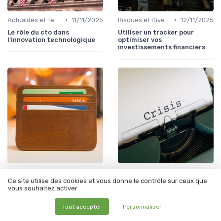
•
•
Actualités et Tendances Économiques
11/11/2025
Risques et Diversification d'Investissement
12/11/2025
Le rôle du cto dans
Utiliser un tracker pour
l'innovation technologique
optimiser vos
investissements financiers
•
•
Actualités et Tendances Économiques
12/06/2025
Budget et Gestion des Finances Personnelles
12/06/2025
Ce site utilise des cookies et vous donne le contrôle sur ceux que
Miimosa : la plateforme de
Fortuneo banque : tout ce
vous souhaitez activer
financement participatif
que vous devez savoir sur ses
pour l’agriculture et
services et offres
l’alimentation durable
Tout accepter
Personnaliser