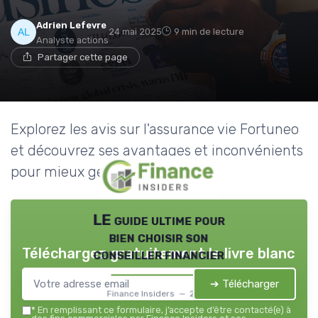
Adrien Lefevre
24 mai 2025
9 min de lecture
Analyste actions
Partager cette page
Explorez les avis sur l'assurance vie Fortuneo
et découvrez ses avantages et inconvénients
pour mieux gérer vos finances.
LE guide ultime pour
bien choisir son
Téléchargez gratuitement le livre blanc
conseiller financier
➔ Télécharger
Finance Insiders — 2026
*
En remplissant ce formulaire, j’accepte d’être contacté(e) à