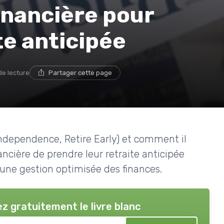
inancière pour
te anticipée
de lecture
Partager cette page
ndependence, Retire Early) et comment il
cière de prendre leur retraite anticipée
 une gestion optimisée des finances.
z gratuitement le livre blanc