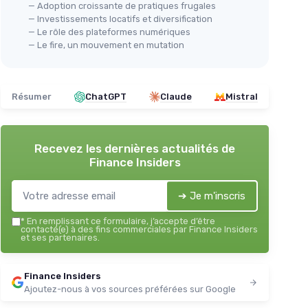
— Adoption croissante de pratiques frugales
— Investissements locatifs et diversification
— Le rôle des plateformes numériques
— Le fire, un mouvement en mutation
Résumer
ChatGPT
Claude
Mistral
Recevez les dernières actualités de
Finance Insiders
➔ Je m'inscris
*
En remplissant ce formulaire, j’accepte d’être
contacté(e) à des fins commerciales par Finance Insiders
et ses partenaires.
Finance Insiders
Ajoutez-nous à vos sources préférées sur Google