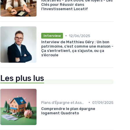
locataires - 269.000€ de loyers - Les
Clés pour Réussir dans
l'Investissement Locatif
•
12/06/2025
Interview
Interview de Matthieu Géry : Un bon
patrimoine, c’est comme une maison -
Ça s’entretient, ça s’ajuste, ou ça
s’écroule
Les plus lus
•
Plans d'Épargne et Assurance Vie
07/09/2025
Comprendre le plan épargne
logement Quadreto