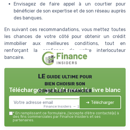
Envisagez de faire appel à un courtier pour
bénéficier de son expertise et de son réseau auprès
des banques.
En suivant ces recommandations, vous mettez toutes
les chances de votre côté pour obtenir un crédit
immobilier aux meilleures conditions, tout en
renforçant la confiance de votre interlocuteur
bancaire.
LE guide ultime pour
bien choisir son
Téléchargez gratuitement le livre blanc
conseiller financier
➔ Télécharger
Finance Insiders — 2026
*
En remplissant ce formulaire, j’accepte d’être contacté(e) à
des fins commerciales par Finance Insiders et ses
partenaires.