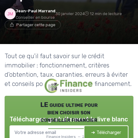
Jean-Paul Marrand
30 janvier 2024
12 min de lecture
Conseiller en bourse
Partager cette page
Tout ce qu'il faut savoir sur le crédit
immobilier : fonctionnement, critères
d'obtention, taux, garanties, erreurs à éviter
et conseils pour optimiser votre financement.
LE guide ultime pour
bien choisir son
Téléchargez gratuitement le livre blanc
conseiller financier
➔ Télécharger
Finance Insiders — 2026