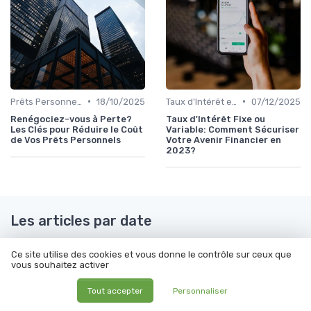
•
•
Prêts Personnels et Consommation
18/10/2025
Taux d'Intérêt et Conditions de Crédit
07/12/2025
Renégociez-vous à Perte?
Taux d'Intérêt Fixe ou
Les Clés pour Réduire le Coût
Variable: Comment Sécuriser
de Vos Prêts Personnels
Votre Avenir Financier en
2023?
Les articles par date
Octobre 2023
Novembre 2023
Ce site utilise des cookies et vous donne le contrôle sur ceux que
vous souhaitez activer
Décembre 2023
Janvier 2024
Février 2024
Mars 2024
Tout accepter
Personnaliser
Avril 2024
Mai 2024