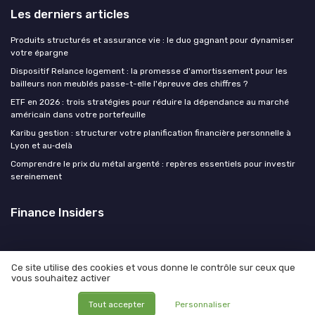
Les derniers articles
Produits structurés et assurance vie : le duo gagnant pour dynamiser
votre épargne
Dispositif Relance logement : la promesse d'amortissement pour les
bailleurs non meublés passe-t-elle l'épreuve des chiffres ?
ETF en 2026 : trois stratégies pour réduire la dépendance au marché
américain dans votre portefeuille
Karibu gestion : structurer votre planification financière personnelle à
Lyon et au‑delà
Comprendre le prix du métal argenté : repères essentiels pour investir
sereinement
Finance Insiders
Ce site utilise des cookies et vous donne le contrôle sur ceux que
vous souhaitez activer
Mentions légales
Politique de confidentialité
© Finance Insiders 2026
Tout accepter
Personnaliser