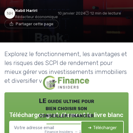
Nabil Hariri
10 janvier 2024
12 min de lecture
Rédacteur économique
Partager cette page
Explorez le fonctionnement, les avantages et
les risques des SCPI de rendement pour
mieux gérer vos investissements immobiliers
et diversifier votre patrimoine.
LE guide ultime pour
bien choisir son
Téléchargez gratuitement le livre blanc
conseiller financier
➔ Télécharger
Finance Insiders — 2026