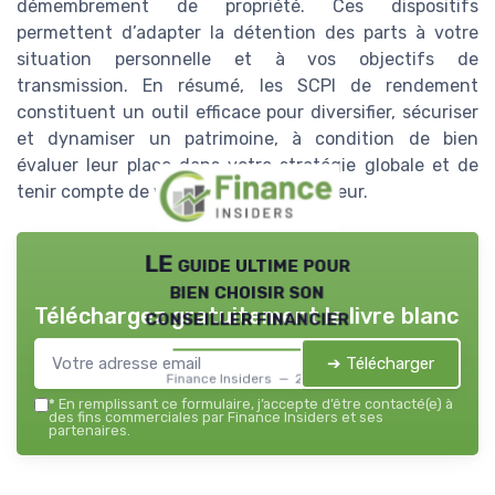
démembrement de propriété. Ces dispositifs
permettent d’adapter la détention des parts à votre
situation personnelle et à vos objectifs de
transmission. En résumé, les SCPI de rendement
constituent un outil efficace pour diversifier, sécuriser
et dynamiser un patrimoine, à condition de bien
évaluer leur place dans votre stratégie globale et de
tenir compte de votre profil d’investisseur.
LE guide ultime pour
bien choisir son
Téléchargez gratuitement le livre blanc
conseiller financier
➔ Télécharger
Finance Insiders — 2026
*
En remplissant ce formulaire, j’accepte d’être contacté(e) à
des fins commerciales par Finance Insiders et ses
partenaires.