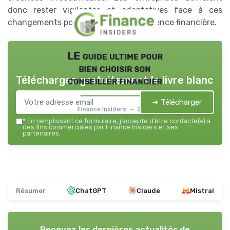
donc rester vigilantes et adaptatives face à ces
changements pour accroître leur résilience financière.
LE guide ultime pour
bien choisir son
Téléchargez gratuitement le livre blanc
conseiller financier
➔ Télécharger
Finance Insiders — 2026
*
En remplissant ce formulaire, j’accepte d’être contacté(e) à
des fins commerciales par Finance Insiders et ses
partenaires.
Résumer
ChatGPT
Claude
Mistral
Recevez les dernières actualités de