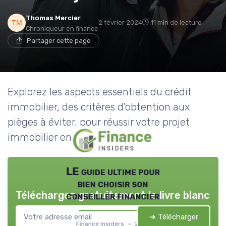
Thomas Mercier
2 février 2024
11 min de lecture
Chroniqueur en finance
Partager cette page
Explorez les aspects essentiels du crédit
immobilier, des critères d'obtention aux
pièges à éviter, pour réussir votre projet
immobilier en toute sérénité.
LE guide ultime pour
bien choisir son
Téléchargez gratuitement le livre blanc
conseiller financier
➔ Télécharger
Finance Insiders — 2026