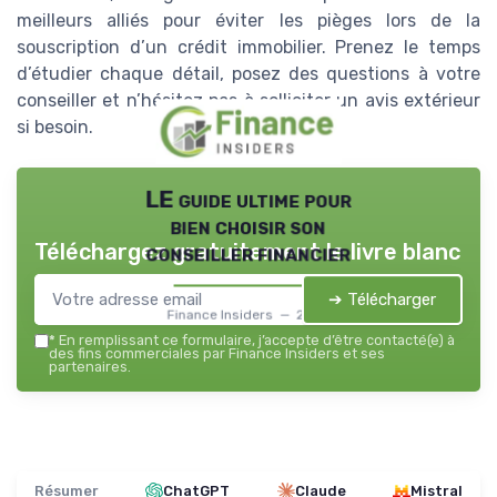
meilleurs alliés pour éviter les pièges lors de la
souscription d’un crédit immobilier. Prenez le temps
d’étudier chaque détail, posez des questions à votre
conseiller et n’hésitez pas à solliciter un avis extérieur
si besoin.
LE guide ultime pour
bien choisir son
Téléchargez gratuitement le livre blanc
conseiller financier
➔ Télécharger
Finance Insiders — 2026
*
En remplissant ce formulaire, j’accepte d’être contacté(e) à
des fins commerciales par Finance Insiders et ses
partenaires.
Résumer
ChatGPT
Claude
Mistral