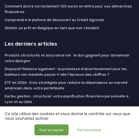
Comment écrire correctement 150 euros en lettre pour vos démarches
financières
Comprendre le plafond de découvert au Crédit Agricole
Obtenir un prêt en Belgique en tant que non-résident
Les derniers articles
Produits structurés et assurance vie : le duo gagnant pour dynamiser
votre épargne
Dispositif Relance logement : la promesse d'amortissement pour les
bailleurs non meublés passe-t-elle l'épreuve des chiffres ?
ETF en 2026 : trois stratégies pour réduire la dépendance au marché
américain dans votre portefeuille
Karibu gestion : structurer votre planification financière personnelle à
Lyon et au‑delà
Comprendre le prix du métal argenté : repères essentiels pour investir
Ce site utilise des cookies et vous donne le contrôle sur ceux que
sereinement
vous souhaitez activer
Tout accepter
Personnaliser
Finance Insiders