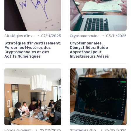
•
•
Stratégies d'Investissement en Bourse
07/11/2025
Cryptomonnaies et Investissements Alternatifs
05/11/2025
Stratégies d'Investissement:
Cryptomonnaies
Percer les Mystères des
Démystifiées: Guide
Cryptomonnaies et des
Approfondi pour
Actifs Numériques
Investisseurs Avisés
•
•
Fonds d'Investissement et ETF
22/12/2025
Stratégies d'Investissement en Bourse
26/02/2026