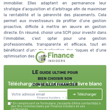
immobilier. Elles adaptent en permanence leur
stratégie d’acquisition et d’arbitrage afin de maximiser
la rentabilité et la pérennité des placements. Cela
permet aux investisseurs de profiter d’une gestion
proactive, difficile à mettre en œuvre en gestion
directe. En résumé, choisir une SCPI pour investir dans
l’immobilier, c’est opter pour une gestion
professionnelle, transparente et efficace, tout en
bénéficiant d’une mutualisation des risques et d’une
optimisation des revenus locatifs.
LE guide ultime pour
bien choisir son
Téléchargez gratuitement le livre blanc
conseiller financier
➔ Télécharger
Finance Insiders — 2026
*
En remplissant ce formulaire, j’accepte d’être contacté(e) à
des fins commerciales par Finance Insiders et ses
partenaires.