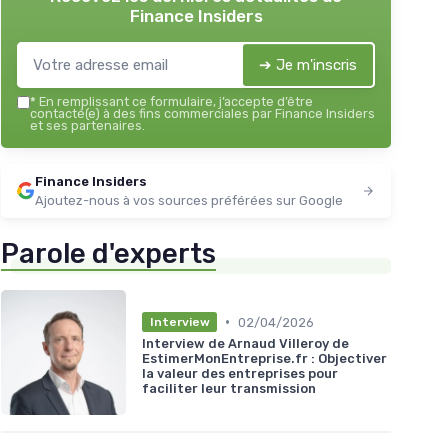
Finance Insiders
➔ Je m'inscris
*
En remplissant ce formulaire, j’accepte d’être
contacté(e) à des fins commerciales par Finance Insiders
et ses partenaires.
Finance Insiders
Ajoutez-nous à vos sources préférées sur Google
Parole d'experts
•
02/04/2026
Interview
Interview de Arnaud Villeroy de
EstimerMonEntreprise.fr : Objectiver
la valeur des entreprises pour
faciliter leur transmission