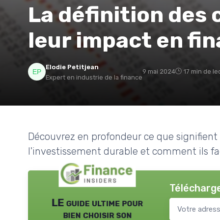
La définition des 
leur impact en fi
Elodie Petitjean
9 mai 2024
17 min de le
Expert en industrie de la finance
Découvrez en profondeur ce que signifient l
l'investissement durable et comment ils faç
Télécharge
LE guide ultime pour
bien choisir son