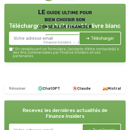
LE guide ultime pour
bien choisir son
Téléchargez gratuitement le livre blanc
conseiller financier
➔ Télécharger
Finance Insiders — 2026
*
En remplissant ce formulaire, j’accepte d’être contacté(e) à
des fins commerciales par Finance Insiders et ses
partenaires.
Résumer
ChatGPT
Claude
Mistral
Recevez les dernières actualités de
Finance Insiders