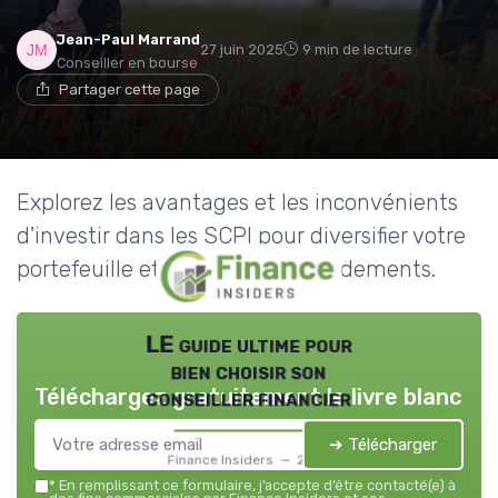
Jean-Paul Marrand
27 juin 2025
9 min de lecture
Conseiller en bourse
Partager cette page
Explorez les avantages et les inconvénients
d'investir dans les SCPI pour diversifier votre
portefeuille et optimiser vos rendements.
LE guide ultime pour
bien choisir son
Téléchargez gratuitement le livre blanc
conseiller financier
➔ Télécharger
Finance Insiders — 2026
*
En remplissant ce formulaire, j’accepte d’être contacté(e) à