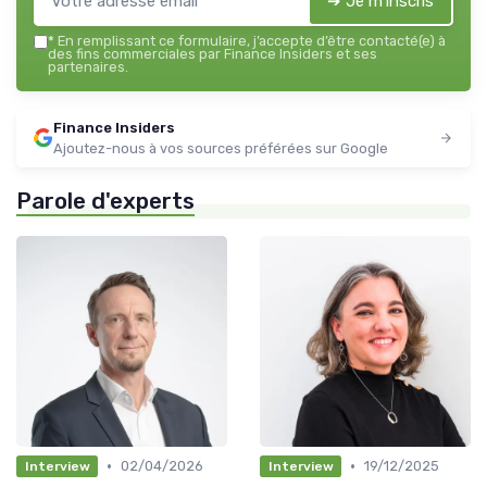
➔ Je m'inscris
*
En remplissant ce formulaire, j’accepte d’être contacté(e) à
des fins commerciales par Finance Insiders et ses
partenaires.
Finance Insiders
Ajoutez-nous à vos sources préférées sur Google
Parole d'experts
•
•
02/04/2026
19/12/2025
Interview
Interview