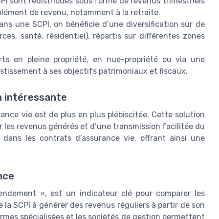
PI sont redistribués sous forme de revenus trimestriels
lément de revenu, notamment à la retraite.
ns une SCPI, on bénéficie d’une diversification sur de
s, santé, résidentiel), répartis sur différentes zones
rts en pleine propriété, en nue-propriété ou via une
stissement à ses objectifs patrimoniaux et fiscaux.
n intéressante
ance vie est de plus en plus plébiscitée. Cette solution
r les revenus générés et d’une transmission facilitée du
 dans les contrats d’assurance vie, offrant ainsi une
nce
rendement », est un indicateur clé pour comparer les
de la SCPI à générer des revenus réguliers à partir de son
formes spécialisées et les sociétés de gestion permettent