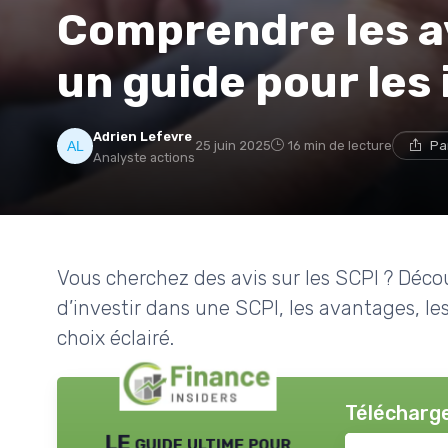
Comprendre les avi
un guide pour les
Adrien Lefevre
25 juin 2025
16 min de lecture
Pa
Analyste actions
Vous cherchez des avis sur les SCPI ? Décou
d’investir dans une SCPI, les avantages, les
choix éclairé.
Télécharge
LE guide ultime pour