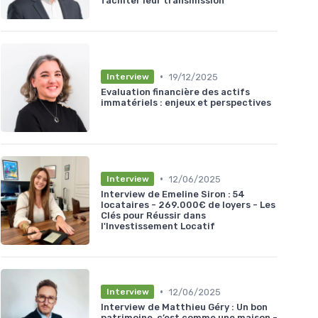
faciliter leur transmission
•
19/12/2025
Interview
Evaluation financière des actifs
immatériels : enjeux et perspectives
•
12/06/2025
Interview
Interview de Emeline Siron : 54
locataires - 269.000€ de loyers - Les
Clés pour Réussir dans
l'Investissement Locatif
•
12/06/2025
Interview
Interview de Matthieu Géry : Un bon
patrimoine, c’est comme une maison -