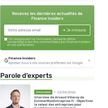
Recevez les dernières actualités de
Finance Insiders
➔ Je m'inscris
*
En remplissant ce formulaire, j’accepte d’être
contacté(e) à des fins commerciales par Finance Insiders
et ses partenaires.
Finance Insiders
Ajoutez-nous à vos sources préférées sur Google
Parole d'experts
•
02/04/2026
Interview
Interview de Arnaud Villeroy de
EstimerMonEntreprise.fr : Objectiver
la valeur des entreprises pour