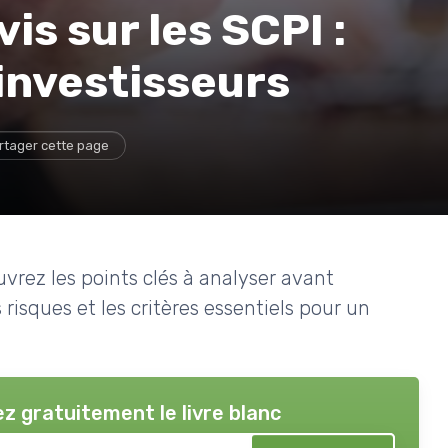
s sur les SCPI :
 investisseurs
rtager cette page
vrez les points clés à analyser avant
 risques et les critères essentiels pour un
z gratuitement le livre blanc