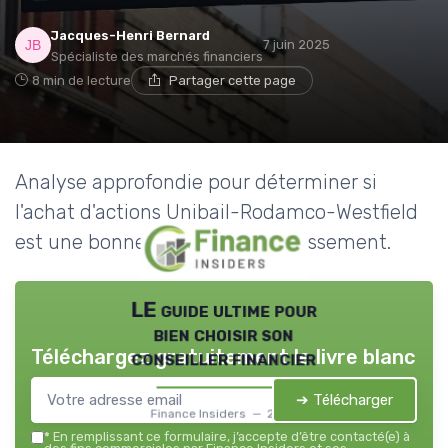
Jacques-Henri Bernard
7 juin 2025
Spécialiste des marchés financiers
8 min de lecture
Partager cette page
Analyse approfondie pour déterminer si
l'achat d'actions Unibail-Rodamco-Westfield
est une bonne décision d'investissement.
LE guide ultime pour
bien choisir son
Téléchargez gratuitement le livre blanc
conseiller financier
➔ Télécharger
Finance Insiders — 2026
*
En remplissant ce formulaire, j’accepte d’être contacté(e) à