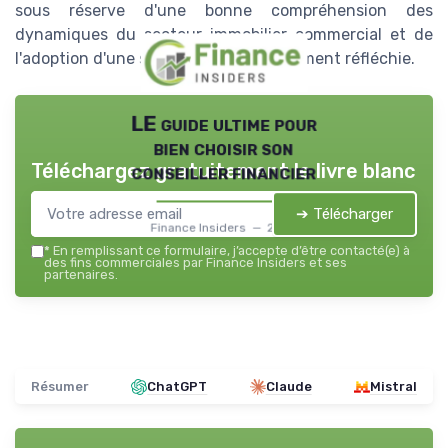
sous réserve d'une bonne compréhension des
dynamiques du secteur immobilier commercial et de
l'adoption d'une stratégie d'investissement réfléchie.
LE guide ultime pour
bien choisir son
Téléchargez gratuitement le livre blanc
conseiller financier
➔ Télécharger
Finance Insiders — 2026
*
En remplissant ce formulaire, j’accepte d’être contacté(e) à
des fins commerciales par Finance Insiders et ses
partenaires.
Résumer
ChatGPT
Claude
Mistral