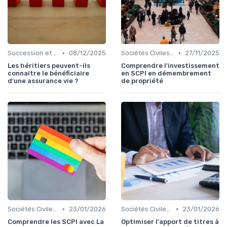
•
•
Succession et Transmission de Patrimoine
08/12/2025
Sociétés Civiles de Placement Immobilier (SCPI)
27/11/2025
Les héritiers peuvent-ils
Comprendre l'investissement
connaître le bénéficiaire
en SCPI en démembrement
d'une assurance vie ?
de propriété
•
•
Sociétés Civiles de Placement Immobilier (SCPI)
23/01/2026
Sociétés Civiles de Placement Immobilier (SCPI)
23/01/2026
Comprendre les SCPI avec La
Optimiser l'apport de titres à