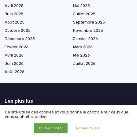
Avril 2025
Mai 2025
Juin 2025
Juillet 2025
Août 2025
Septembre 2025
Octobre 2025
Novembre 2025
Décembre 2025
Janvier 2026
Février 2026
Mars 2026
Avril 2026
Mai 2026
Juin 2026
Juillet 2026
Août 2026
Les plus lus
Ce site utilise des cookies et vous donne le contrôle sur ceux que
Comprendre le plan épargne logement Quadreto
vous souhaitez activer
Comprendre le virement de débit
Tout accepter
Personnaliser
Comment écrire correctement 150 euros en lettre pour vos démarches
financières