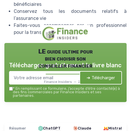
bénéficiaires
Conservez tous les documents relatifs à
l’assurance vie
Faites-vous accompagner par un professionnel
pour la transmission
LE guide ultime pour
bien choisir son
Téléchargez gratuitement le livre blanc
conseiller financier
➔ Télécharger
Finance Insiders — 2026
*
En remplissant ce formulaire, j’accepte d’être contacté(e) à
des fins commerciales par Finance Insiders et ses
partenaires.
Résumer
ChatGPT
Claude
Mistral