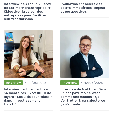
Interview de Arnaud Villeroy
Evaluation financière des
de EstimerMonEntreprise.fr :
actifs immatériels : enjeux
Objectiver la valeur des
et perspectives
entreprises pour faciliter
leur transmission
•
•
12/06/2025
12/06/2025
Interview
Interview
Interview de Emeline Siron :
Interview de Matthieu Géry :
54 locataires - 269.000€ de
Un bon patrimoine, c’est
loyers - Les Clés pour Réussir
comme une maison - Ça
dans l'Investissement
s’entretient, ça s’ajuste, ou
Locatif
ça s’écroule