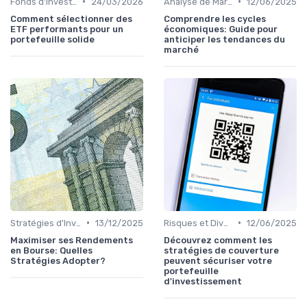
•
•
Fonds d'Investissement et ETF
24/03/2026
Analyse de Marché et Prévisions
12/06/2025
Comment sélectionner des
Comprendre les cycles
ETF performants pour un
économiques: Guide pour
portefeuille solide
anticiper les tendances du
marché
•
•
Stratégies d'Investissement en Bourse
13/12/2025
Risques et Diversification d'Investissement
12/06/2025
Maximiser ses Rendements
Découvrez comment les
en Bourse: Quelles
stratégies de couverture
Stratégies Adopter?
peuvent sécuriser votre
portefeuille
d'investissement