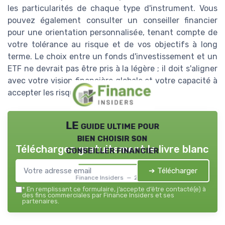
les particularités de chaque type d'instrument. Vous
pouvez également consulter un conseiller financier
pour une orientation personnalisée, tenant compte de
votre tolérance au risque et de vos objectifs à long
terme. Le choix entre un fonds d'investissement et un
ETF ne devrait pas être pris à la légère ; il doit s'aligner
avec votre vision financière globale et votre capacité à
accepter les risques associés.
LE guide ultime pour
bien choisir son
Téléchargez gratuitement le livre blanc
conseiller financier
➔ Télécharger
Finance Insiders — 2026
*
En remplissant ce formulaire, j’accepte d’être contacté(e) à
des fins commerciales par Finance Insiders et ses
partenaires.