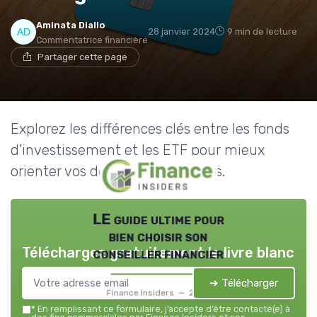
Aminata Diallo
28 janvier 2024
9 min de lecture
Commentatrice financière
Partager cette page
Explorez les différences clés entre les fonds
d'investissement et les ETF pour mieux
orienter vos décisions financières.
LE guide ultime pour
bien choisir son
Téléchargez gratuitement le livre blanc
conseiller financier
➔ Télécharger
Finance Insiders — 2026
*
En remplissant ce formulaire, j’accepte d’être contacté(e) à