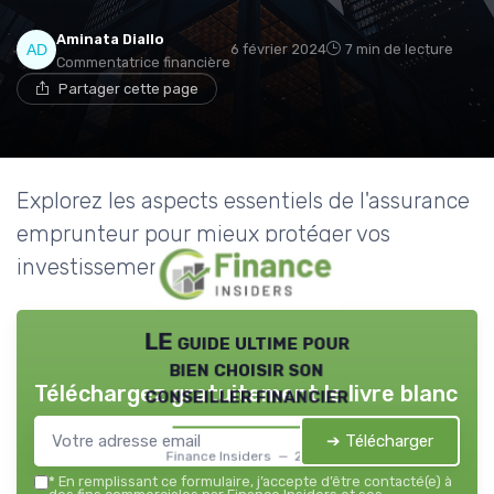
Aminata Diallo
6 février 2024
7 min de lecture
Commentatrice financière
Partager cette page
Explorez les aspects essentiels de l'assurance
emprunteur pour mieux protéger vos
investissements financiers.
LE guide ultime pour
bien choisir son
Téléchargez gratuitement le livre blanc
conseiller financier
➔ Télécharger
Finance Insiders — 2026
*
En remplissant ce formulaire, j’accepte d’être contacté(e) à