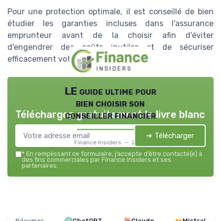
Pour une protection optimale, il est conseillé de bien
étudier les garanties incluses dans l'assurance
emprunteur avant de la choisir afin d'éviter
d'engendrer des coûts inutiles et de sécuriser
efficacement votre projet financier.
LE guide ultime pour
bien choisir son
Téléchargez gratuitement le livre blanc
conseiller financier
➔ Télécharger
Finance Insiders — 2026
*
En remplissant ce formulaire, j’accepte d’être contacté(e) à
des fins commerciales par Finance Insiders et ses
partenaires.
Résumer
ChatGPT
Claude
Mistral