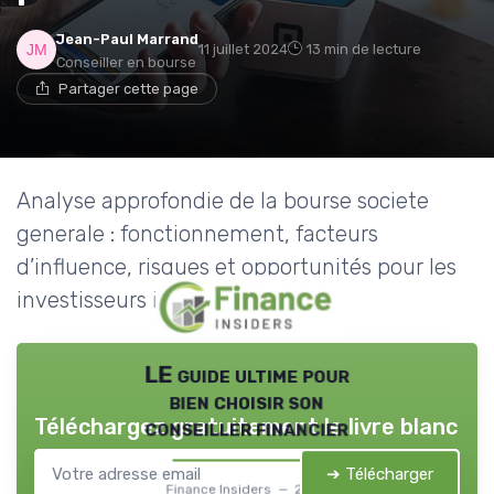
Jean-Paul Marrand
11 juillet 2024
13 min de lecture
Conseiller en bourse
Partager cette page
Analyse approfondie de la bourse societe
generale : fonctionnement, facteurs
d’influence, risques et opportunités pour les
investisseurs individuels.
LE guide ultime pour
bien choisir son
Téléchargez gratuitement le livre blanc
conseiller financier
➔ Télécharger
Finance Insiders — 2026