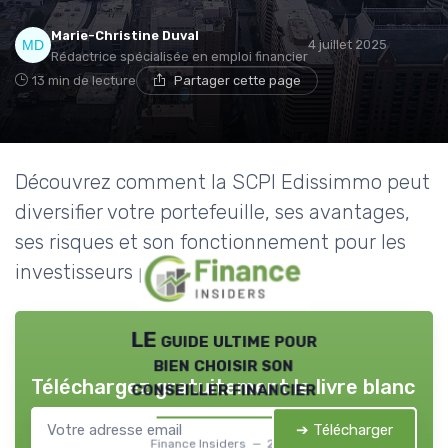
Marie-Christine Duval
4 juillet 2025
Rédactrice spécialisée en emploi financier
13 min de lecture
Partager cette page
Découvrez comment la SCPI Edissimmo peut
diversifier votre portefeuille, ses avantages,
ses risques et son fonctionnement pour les
investisseurs particuliers.
LE guide ultime pour
bien choisir son
Téléchargez gratuitement le livre blanc
conseiller financier
➔ Télécharger
Finance Insiders — 2026