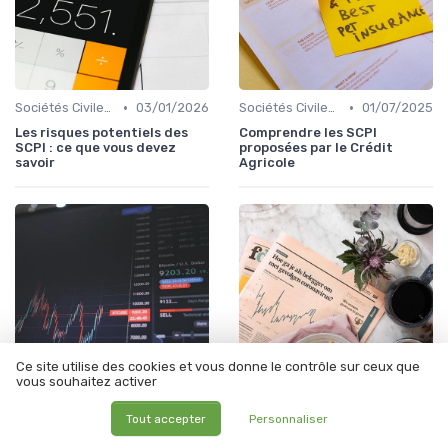
•
•
Sociétés Civiles de Placement Immobilier (SCPI)
03/01/2026
Sociétés Civiles de Placement Immobilier (SCPI)
01/07/2025
Les risques potentiels des
Comprendre les SCPI
SCPI : ce que vous devez
proposées par le Crédit
savoir
Agricole
Ce site utilise des cookies et vous donne le contrôle sur ceux que
vous souhaitez activer
•
•
Sociétés Civiles de Placement Immobilier (SCPI)
01/07/2025
Sociétés Civiles de Placement Immobilier (SCPI)
31/01/2026
Tout accepter
Personnaliser
Investir intelligemment avec
Comparer les SCPI pour un