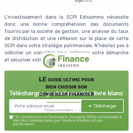
objectifs
L’investissement dans la SCPI Edissimmo nécessite
donc une bonne compréhension des documents
fournis par la société de gestion, une analyse du taux
de distribution et une réflexion sur la place de cette
SCPI dans votre stratégie patrimoniale. N’hésitez pas à
solliciter un conseiller pour optimiser votre démarche
et sécuriser votre avenir patrimonial.
LE guide ultime pour
bien choisir son
Téléchargez gratuitement le livre blanc
conseiller financier
➔ Télécharger
Finance Insiders — 2026
*
En remplissant ce formulaire, j’accepte d’être contacté(e) à
des fins commerciales par Finance Insiders et ses
partenaires.