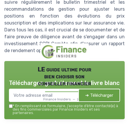
suivre régulièrement le bulletin trimestriel et les
recommandations de gestion pour ajuster leurs
positions en fonction des évolutions du prix
souscription et des implications sur leur assurance vie.
Dans tous les cas, il est crucial de se documenter et de
faire preuve de diligence avant de s'engager dans un
investissement SCPI Comète afin d'assurer un rapport
de rendement optimal à long terme.
LE guide ultime pour
bien choisir son
Téléchargez gratuitement le livre blanc
conseiller financier
➔ Télécharger
Finance Insiders — 2026
*
En remplissant ce formulaire, j’accepte d’être contacté(e) à
des fins commerciales par Finance Insiders et ses
partenaires.