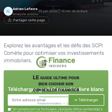
Adrien Lefevre
30 juin 2025
10 min de lecture
Analyste actions
Partager cette page
Explorez les avantages et les défis des SCPI
Comète pour optimiser vos investissements
immobiliers.
LE guide ultime pour
bien choisir son
Téléchargez gratuitement le livre blanc
conseiller financier
➔ Télécharger
Finance Insiders — 2026
*
En remplissant ce formulaire, j’accepte d’être contacté(e) à