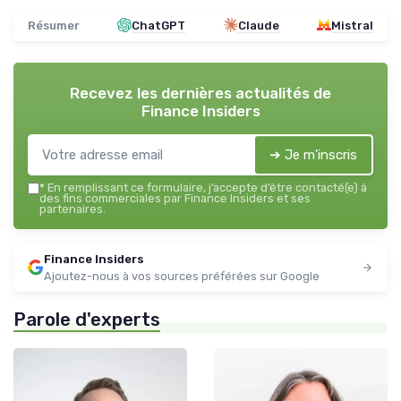
Résumer
ChatGPT
Claude
Mistral
Recevez les dernières actualités de
Finance Insiders
➔ Je m'inscris
*
En remplissant ce formulaire, j’accepte d’être contacté(e) à
des fins commerciales par Finance Insiders et ses
partenaires.
Finance Insiders
Ajoutez-nous à vos sources préférées sur Google
Parole d'experts