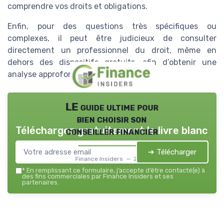
comprendre vos droits et obligations.
Enfin, pour des questions très spécifiques ou
complexes, il peut être judicieux de consulter
directement un professionnel du droit, même en
dehors des dispositifs gratuits, afin d’obtenir une
analyse approfondie et sécurisée.
LE guide ultime pour
bien choisir son
Téléchargez gratuitement le livre blanc
conseiller financier
➔ Télécharger
Finance Insiders — 2026
*
En remplissant ce formulaire, j’accepte d’être contacté(e) à
des fins commerciales par Finance Insiders et ses
partenaires.