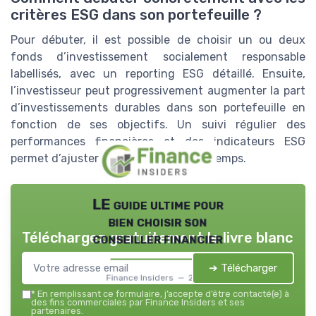
critères ESG dans son portefeuille ?
Pour débuter, il est possible de choisir un ou deux
fonds d’investissement socialement responsable
labellisés, avec un reporting ESG détaillé. Ensuite,
l’investisseur peut progressivement augmenter la part
d’investissements durables dans son portefeuille en
fonction de ses objectifs. Un suivi régulier des
performances financières et des indicateurs ESG
permet d’ajuster la stratégie au fil du temps.
LE guide ultime pour
bien choisir son
Téléchargez gratuitement le livre blanc
conseiller financier
➔ Télécharger
Finance Insiders — 2026
*
En remplissant ce formulaire, j’accepte d’être contacté(e) à
des fins commerciales par Finance Insiders et ses
partenaires.