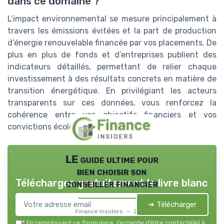
dans ce domaine ?
L’impact environnemental se mesure principalement à
travers les émissions évitées et la part de production
d’énergie renouvelable financée par vos placements. De
plus en plus de fonds et d’entreprises publient des
indicateurs détaillés, permettant de relier chaque
investissement à des résultats concrets en matière de
transition énergétique. En privilégiant les acteurs
transparents sur ces données, vous renforcez la
cohérence entre vos objectifs financiers et vos
convictions écologiques.
LE guide ultime pour
bien choisir son
Téléchargez gratuitement le livre blanc
conseiller financier
➔ Télécharger
Finance Insiders — 2026
*
En remplissant ce formulaire, j’accepte d’être contacté(e) à