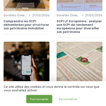
•
•
Sociétés Civiles de Placement Immobilier (SCPI)
21/02/2026
Sociétés Civiles de Placement Immobilier (SCPI)
21/02/2026
Comprendre les SCPI
SCPI LF Europimmo : analyser
démembrées pour structurer
une SCPI de rendement
son patrimoine immobilier
européenne pour diversifier
son patrimoine
Ce site utilise des cookies et vous donne le contrôle sur ceux que
vous souhaitez activer
•
•
Sociétés Civiles de Placement Immobilier (SCPI)
21/02/2026
Sociétés Civiles de Placement Immobilier (SCPI)
21/02/2026
Comment profiter du
Usufruit de SCPI : une
Tout accepter
Personnaliser
cashback SCPI pour
stratégie patrimoniale fine
optimiser votre
pour optimiser vos revenus