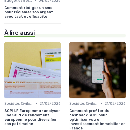
•
Budget et Gestion des Finances Personnelles
04/03/2026
Comment rédiger un sms
pour réclamer son argent
avec tact et efficacité
À lire aussi
•
•
Sociétés Civiles de Placement Immobilier (SCPI)
21/02/2026
Sociétés Civiles de Placement Immobilier (SCPI)
21/02/2026
SCPI LF Europimmo : analyser
Comment profiter du
une SCPI de rendement
cashback SCPI pour
européenne pour diversifier
optimiser votre
son patrimoine
investissement immobilier en
France