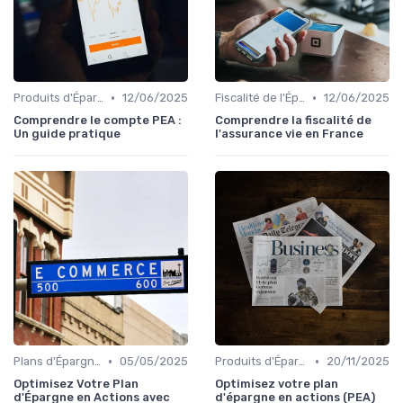
•
•
Produits d'Épargne Retraite
12/06/2025
Fiscalité de l'Épargne
12/06/2025
Comprendre le compte PEA :
Comprendre la fiscalité de
Un guide pratique
l'assurance vie en France
•
•
Plans d'Épargne et Assurance Vie
05/05/2025
Produits d'Épargne Retraite
20/11/2025
Optimisez Votre Plan
Optimisez votre plan
d'Épargne en Actions avec
d'épargne en actions (PEA)