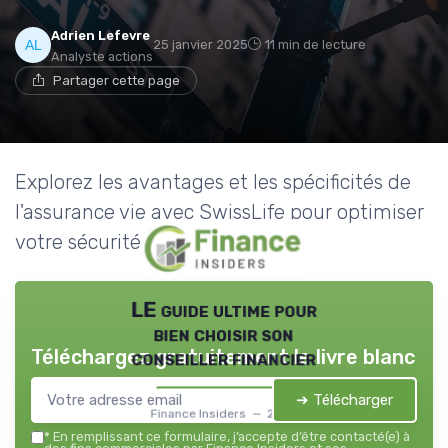
Adrien Lefevre
25 janvier 2025
11 min de lecture
Analyste actions
Partager cette page
Explorez les avantages et les spécificités de
l'assurance vie avec SwissLife pour optimiser
votre sécurité financière.
LE guide ultime pour
bien choisir son
Téléchargez gratuitement le livre blanc
conseiller financier
➔ Télécharger
Finance Insiders — 2026
*
En remplissant ce formulaire, j’accepte d’être contacté(e) à