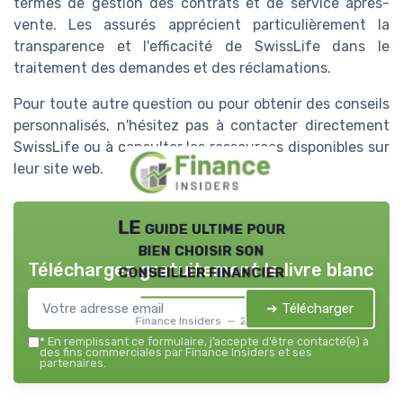
termes de gestion des contrats et de service après-
vente. Les assurés apprécient particulièrement la
transparence et l'efficacité de SwissLife dans le
traitement des demandes et des réclamations.
Pour toute autre question ou pour obtenir des conseils
personnalisés, n'hésitez pas à contacter directement
SwissLife ou à consulter les ressources disponibles sur
leur site web.
LE guide ultime pour
bien choisir son
Téléchargez gratuitement le livre blanc
conseiller financier
➔ Télécharger
Finance Insiders — 2026
*
En remplissant ce formulaire, j’accepte d’être contacté(e) à
des fins commerciales par Finance Insiders et ses
partenaires.