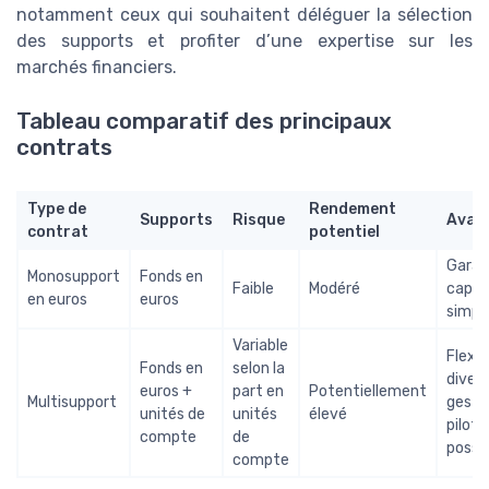
notamment ceux qui souhaitent déléguer la sélection
des supports et profiter d’une expertise sur les
marchés financiers.
Tableau comparatif des principaux
contrats
Type de
Rendement
Supports
Risque
Avan
contrat
potentiel
Garan
Monosupport
Fonds en
Faible
Modéré
capita
en euros
euros
simpli
Variable
Flexibi
Fonds en
selon la
divers
euros +
part en
Potentiellement
Multisupport
gesti
unités de
unités
élevé
piloté
compte
de
possib
compte