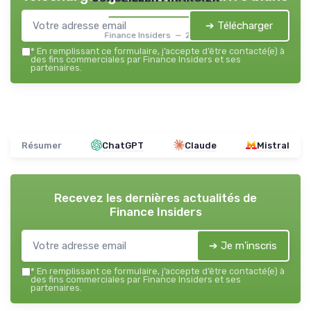
➔ Télécharger
Finance Insiders — 2026
*
En remplissant ce formulaire, j’accepte d’être contacté(e) à
des fins commerciales par Finance Insiders et ses
partenaires.
Résumer
ChatGPT
Claude
Mistral
Recevez les dernières actualités de
Finance Insiders
➔ Je m'inscris
*
En remplissant ce formulaire, j’accepte d’être contacté(e) à
des fins commerciales par Finance Insiders et ses
partenaires.