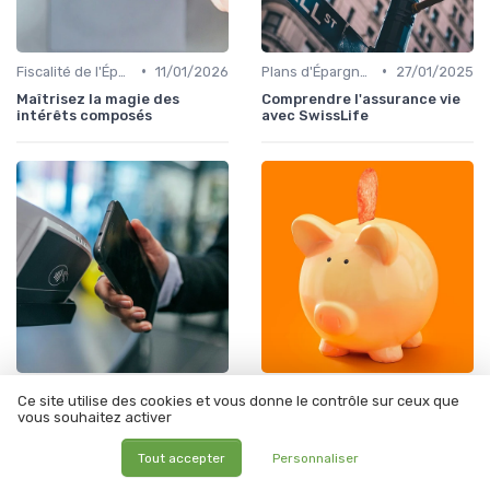
•
•
Fiscalité de l'Épargne
11/01/2026
Plans d'Épargne et Assurance Vie
27/01/2025
Maîtrisez la magie des
Comprendre l'assurance vie
intérêts composés
avec SwissLife
•
•
Fiscalité de l'Épargne
18/03/2026
Produits d'Épargne Retraite
13/01/2025
Ce site utilise des cookies et vous donne le contrôle sur ceux que
vous souhaitez activer
Comment choisir le meilleur
Comprendre le meilleur plan
compte à terme pour
d'épargne retraite (PER)
sécuriser et dynamiser votre
pour vous
Tout accepter
Personnaliser
épargne