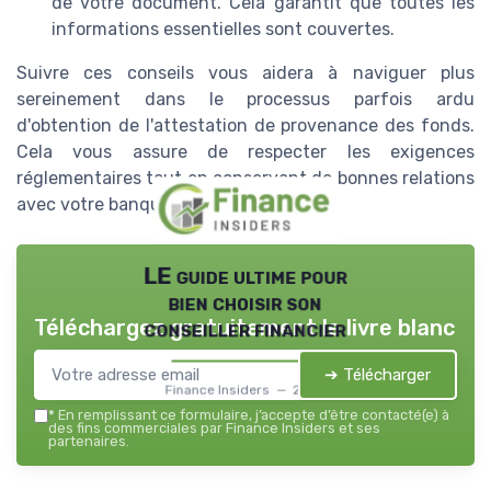
de votre document. Cela garantit que toutes les
informations essentielles sont couvertes.
Suivre ces conseils vous aidera à naviguer plus
sereinement dans le processus parfois ardu
d'obtention de l'attestation de provenance des fonds.
Cela vous assure de respecter les exigences
réglementaires tout en conservant de bonnes relations
avec votre banque ou votre notaire.
LE guide ultime pour
bien choisir son
Téléchargez gratuitement le livre blanc
conseiller financier
➔ Télécharger
Finance Insiders — 2026
*
En remplissant ce formulaire, j’accepte d’être contacté(e) à
des fins commerciales par Finance Insiders et ses
partenaires.