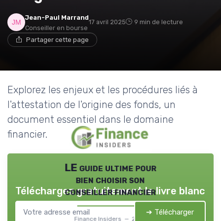
Jean-Paul Marrand
17 avril 2025
9 min de lecture
Conseiller en bourse
Partager cette page
Explorez les enjeux et les procédures liés à
l'attestation de l'origine des fonds, un
document essentiel dans le domaine
financier.
LE guide ultime pour
bien choisir son
Téléchargez gratuitement le livre blanc
conseiller financier
➔ Télécharger
Finance Insiders — 2026