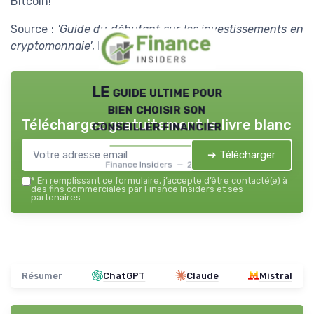
Bitcoin!
Source :
'Guide du débutant sur les investissements en
cryptomonnaie'
, Investopedia
LE guide ultime pour
bien choisir son
Téléchargez gratuitement le livre blanc
conseiller financier
➔ Télécharger
Finance Insiders — 2026
*
En remplissant ce formulaire, j’accepte d’être contacté(e) à
des fins commerciales par Finance Insiders et ses
partenaires.
Résumer
ChatGPT
Claude
Mistral