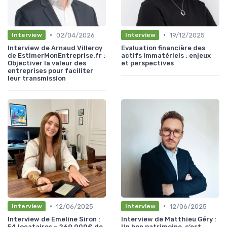
•
•
02/04/2026
19/12/2025
Interview
Interview
Interview de Arnaud Villeroy
Evaluation financière des
de EstimerMonEntreprise.fr :
actifs immatériels : enjeux
Objectiver la valeur des
et perspectives
entreprises pour faciliter
leur transmission
•
•
12/06/2025
12/06/2025
Interview
Interview
Interview de Emeline Siron :
Interview de Matthieu Géry :
54 locataires - 269.000€ de
Un bon patrimoine, c’est