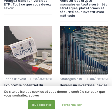
Plongez dans l'univers des
Acheter des crypto
ETF : Tout ce que vous devez
monnaies en toute sérénité :
savoir
stratégies, plateformes et
sécurité pour investir avec
méthode
•
•
Fonds d'Investissement et ETF
28/04/2025
Stratégies d'Investissement en Bourse
08/01/2026
Explorez le potentiel du
Devenir un investisseur avisé
courtier en ligne : De Giro
: astuces et conseils
Ce site utilise des cookies et vous donne le contrôle sur ceux que
vous souhaitez activer
Tout accepter
Personnaliser