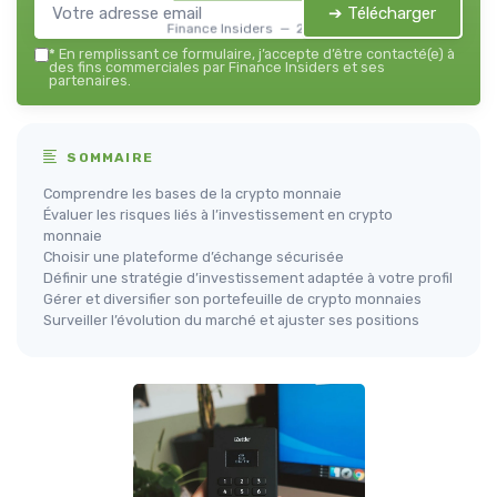
➔ Télécharger
Finance Insiders — 2026
*
En remplissant ce formulaire, j’accepte d’être contacté(e) à
des fins commerciales par Finance Insiders et ses
partenaires.
SOMMAIRE
Comprendre les bases de la crypto monnaie
Évaluer les risques liés à l’investissement en crypto
monnaie
Choisir une plateforme d’échange sécurisée
Définir une stratégie d’investissement adaptée à votre profil
Gérer et diversifier son portefeuille de crypto monnaies
Surveiller l’évolution du marché et ajuster ses positions