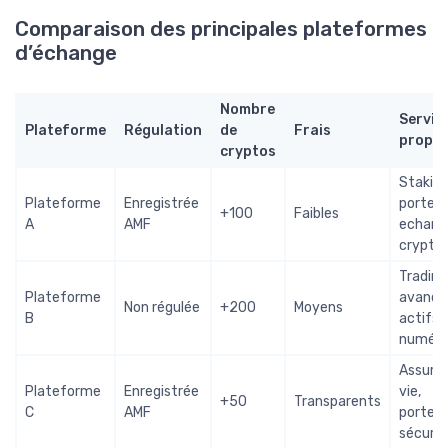
Comparaison des principales plateformes
d’échange
Nombre
Servic
Plateforme
Régulation
de
Frais
propo
cryptos
Staking
Plateforme
Enregistrée
portefeu
+100
Faibles
A
AMF
echang
crypto
Trading
Plateforme
avancé
Non régulée
+200
Moyens
B
actifs
numéri
Assura
Plateforme
Enregistrée
vie,
+50
Transparents
C
AMF
portefe
sécuris