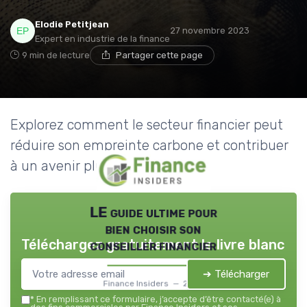
Elodie Petitjean
27 novembre 2023
Expert en industrie de la finance
9 min de lecture
Partager cette page
Explorez comment le secteur financier peut
réduire son empreinte carbone et contribuer
à un avenir plus durable.
LE guide ultime pour
bien choisir son
Téléchargez gratuitement le livre blanc
conseiller financier
➔ Télécharger
Finance Insiders — 2026
*
En remplissant ce formulaire, j’accepte d’être contacté(e) à