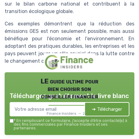
sur le bilan carbone national et contribuent à la
transition écologique globale.
Ces exemples démontrent que la réduction des
émissions GES est non seulement possible, mais aussi
bénéfique pour l'économie et l'environnement. En
adoptant des pratiques durables, les entreprises et les
pays peuvent jouer un rôle crucial dans la lutte contre
le changement climatique.
LE guide ultime pour
bien choisir son
Téléchargez gratuitement le livre blanc
conseiller financier
➔ Télécharger
Finance Insiders — 2026
*
En remplissant ce formulaire, j’accepte d’être contacté(e) à
des fins commerciales par Finance Insiders et ses
partenaires.