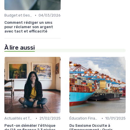
•
Budget et Gestion des Finances Personnelles
04/03/2026
Comment rédiger un sms
pour réclamer son argent
avec tact et efficacité
À lire aussi
•
•
Actualités et Tendances Économiques
21/02/2025
Éducation Financière
10/01/2025
Peut-on démêler l'éthique
Du Sexisme Occulte à
de l'IA en finance ? 3 pistes
l'Empowerment : Quels