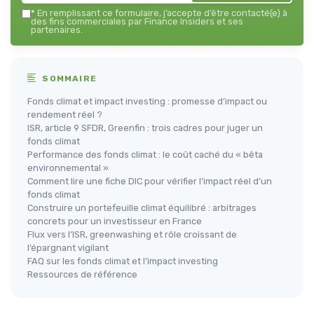
*
En remplissant ce formulaire, j’accepte d’être contacté(e) à
des fins commerciales par Finance Insiders et ses
partenaires.
SOMMAIRE
Fonds climat et impact investing : promesse d’impact ou
rendement réel ?
ISR, article 9 SFDR, Greenfin : trois cadres pour juger un
fonds climat
Performance des fonds climat : le coût caché du « bêta
environnemental »
Comment lire une fiche DIC pour vérifier l’impact réel d’un
fonds climat
Construire un portefeuille climat équilibré : arbitrages
concrets pour un investisseur en France
Flux vers l’ISR, greenwashing et rôle croissant de
l’épargnant vigilant
FAQ sur les fonds climat et l’impact investing
Ressources de référence