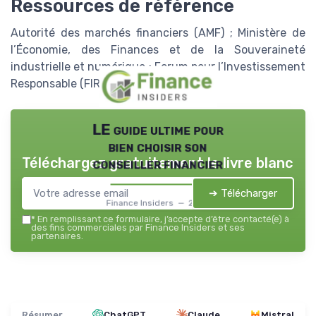
Ressources de référence
Autorité des marchés financiers (AMF) ; Ministère de
l’Économie, des Finances et de la Souveraineté
industrielle et numérique ; Forum pour l’Investissement
Responsable (FIR).
LE guide ultime pour
bien choisir son
Téléchargez gratuitement le livre blanc
conseiller financier
➔ Télécharger
Finance Insiders — 2026
*
En remplissant ce formulaire, j’accepte d’être contacté(e) à
des fins commerciales par Finance Insiders et ses
partenaires.
Résumer
ChatGPT
Claude
Mistral