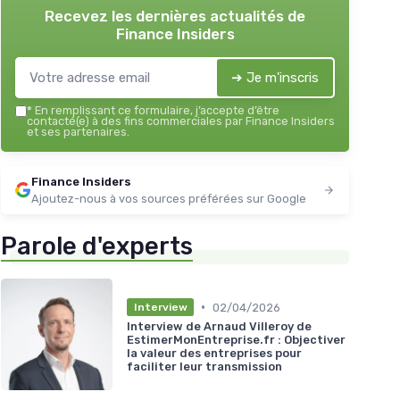
Recevez les dernières actualités de
Finance Insiders
➔ Je m'inscris
*
En remplissant ce formulaire, j’accepte d’être
contacté(e) à des fins commerciales par Finance Insiders
et ses partenaires.
Finance Insiders
Ajoutez-nous à vos sources préférées sur Google
Parole d'experts
•
02/04/2026
Interview
Interview de Arnaud Villeroy de
EstimerMonEntreprise.fr : Objectiver
la valeur des entreprises pour
faciliter leur transmission