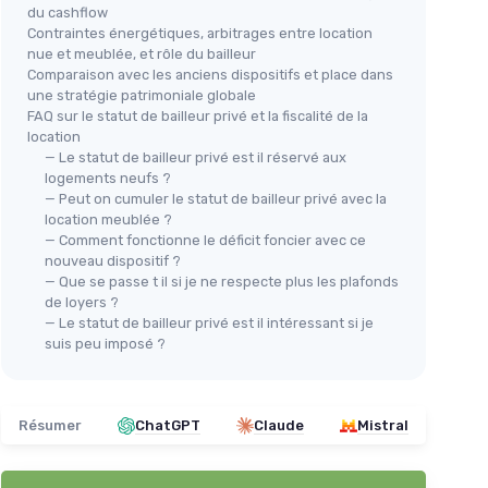
du cashflow
Contraintes énergétiques, arbitrages entre location
nue et meublée, et rôle du bailleur
Comparaison avec les anciens dispositifs et place dans
une stratégie patrimoniale globale
FAQ sur le statut de bailleur privé et la fiscalité de la
location
— Le statut de bailleur privé est il réservé aux
logements neufs ?
— Peut on cumuler le statut de bailleur privé avec la
location meublée ?
— Comment fonctionne le déficit foncier avec ce
nouveau dispositif ?
— Que se passe t il si je ne respecte plus les plafonds
de loyers ?
— Le statut de bailleur privé est il intéressant si je
suis peu imposé ?
Résumer
ChatGPT
Claude
Mistral