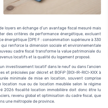
s de loyers en échange d’un avantage fiscal mesuré mais
cter des critères de performance énergétique, excluant
nce énergétique (DPE F : consommation supérieure à 330
 qui renforce la dimension sociale et environnementale
 nouveau cadre fiscal transforme la value patrimoniale du
revenus locatifs et la qualité du logement proposé.
t un investissement locatif dans le neuf ou dans l’ancien
nces et précisées par décret et BOFiP (BOI-IR-RICI-XXX à
 durée minimale de mise en location, souvent comprise
location nue ou de location meublée selon le régime
vé 2026 fiscalité location immobilière doit donc être lu
ers, revenu global et optimisation du cadre fiscal, que
dans une métropole de province.