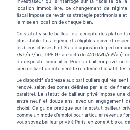
investisseur qui s’interroge sur la fiscalité de la
location immobilière, ce changement de régime
fiscal impose de revoir sa stratégie patrimoniale et
la mise en location de chaque bien.
Ce statut vise le bailleur qui accepte des plafond
plus stable. Les logements éligibles doivent respe
les biens classés F et G au diagnostic de performa
kWh/m²/an ; DPE G : au-delà de 420 kWh/m²/an), ce
du dispositif immobilier. Pour un bailleur privé, ce
bien en liant directement le rendement locatif, les 
Le dispositif s’adresse aux particuliers qui réalisen
rénové, selon des zones définies par la loi de fina
paraître). Le statut de bailleur privé impose une
entre neuf et douze ans, avec un engagement de 
choisi. Ce guide pratique sur le statut bailleur pri
comme un mode d’emploi pour articuler revenus fonci
vous soyez bailleur privé à Paris, en zone A bis ou 